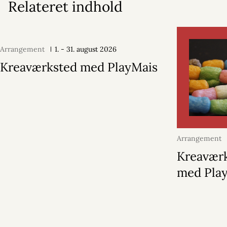
Relateret indhold
Arrangement
1. - 31. august 2026
Kreaværksted med PlayMais
Arrangement
2026
Kreavær
med Pla