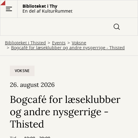
Gå
Biblioteket i Thy
En del af KulturRummet
til
hovedindhold
Biblioteket i Thisted
Events
Voksne
Bogcafé for læseklubber og andre nysgerrige - Thisted
VOKSNE
26. august 2026
Bogcafé for læseklubber
og andre nysgerrige -
Thisted