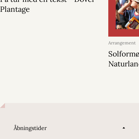
Plantage
Arrangement
2026
Solformø
Naturla
Åbningstider