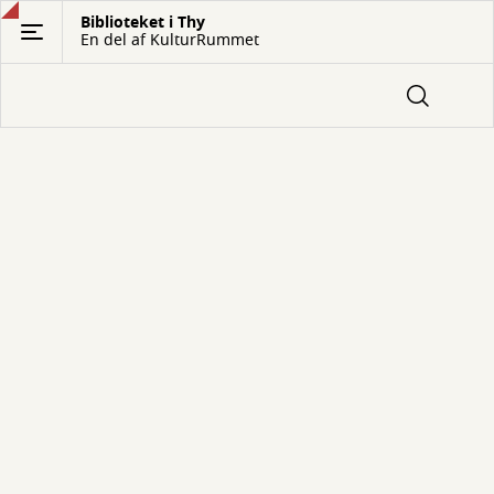
Gå
Biblioteket i Thy
En del af KulturRummet
til
hovedindhold