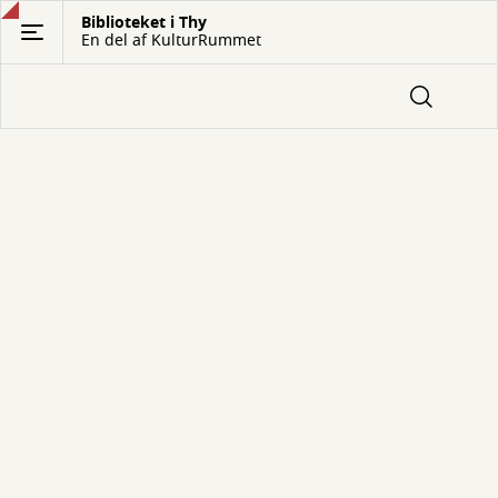
Gå
Biblioteket i Thy
En del af KulturRummet
til
hovedindhold