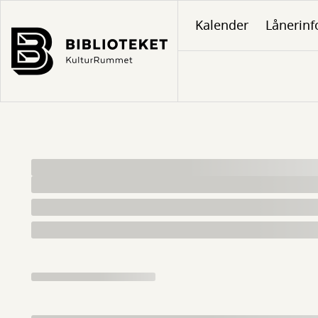
Gå
Kalender
Lånerinf
til
hovedindhold