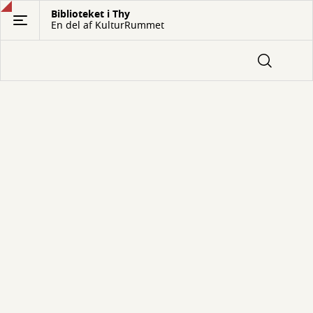
Gå
Biblioteket i Thy
En del af KulturRummet
til
hovedindhold