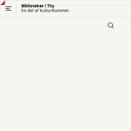
Gå
Biblioteket i Thy
En del af KulturRummet
til
hovedindhold