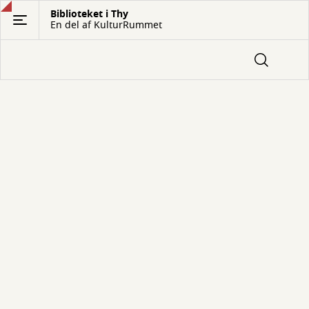
Gå
Biblioteket i Thy
En del af KulturRummet
til
hovedindhold