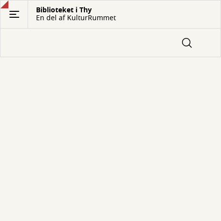
Gå
Biblioteket i Thy
En del af KulturRummet
til
hovedindhold