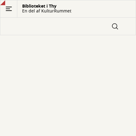
Gå
Biblioteket i Thy
En del af KulturRummet
til
hovedindhold