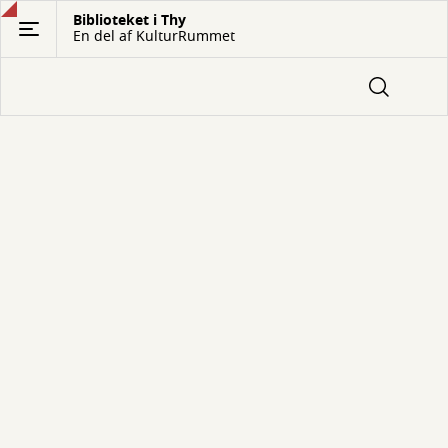
Gå
Biblioteket i Thy
En del af KulturRummet
til
hovedindhold