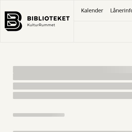
Gå
Kalender
Lånerinf
til
hovedindhold