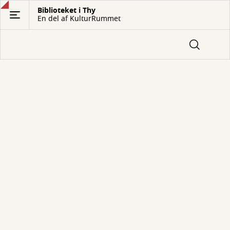
Gå
Biblioteket i Thy
En del af KulturRummet
til
hovedindhold