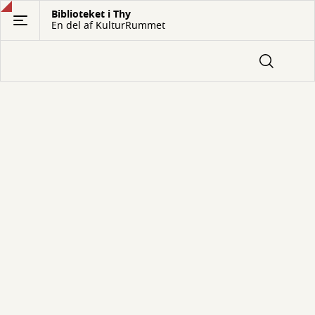
Gå
Biblioteket i Thy
En del af KulturRummet
til
hovedindhold