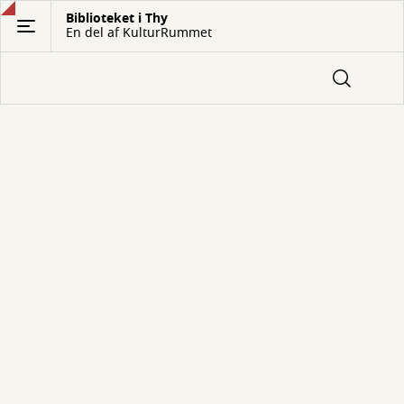
Gå
Biblioteket i Thy
En del af KulturRummet
til
hovedindhold