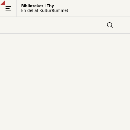
Gå
Biblioteket i Thy
En del af KulturRummet
til
hovedindhold