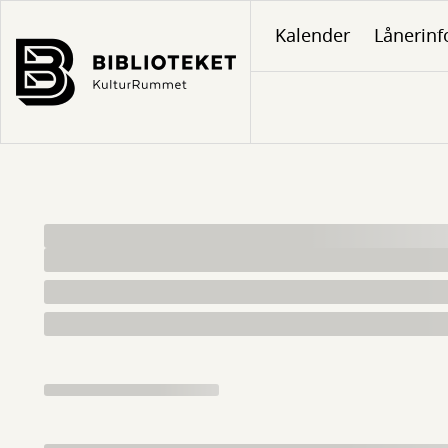
Gå
Kalender
Lånerinf
til
hovedindhold