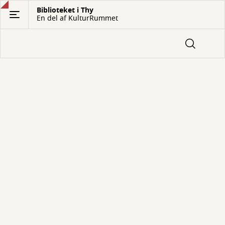
Gå
Biblioteket i Thy
En del af KulturRummet
til
hovedindhold