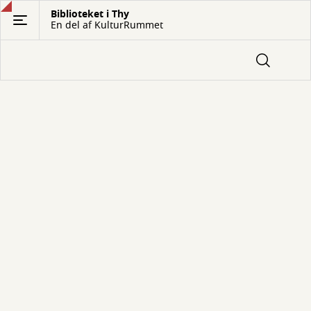
Gå
Biblioteket i Thy
En del af KulturRummet
til
hovedindhold