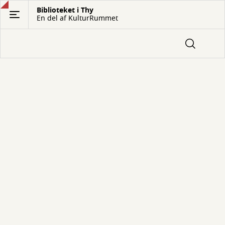
Gå
Biblioteket i Thy
En del af KulturRummet
til
hovedindhold