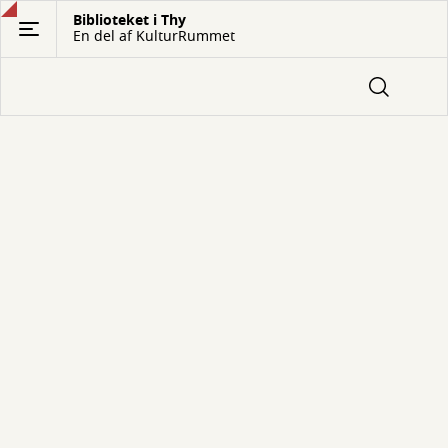
Gå
Biblioteket i Thy
En del af KulturRummet
til
hovedindhold