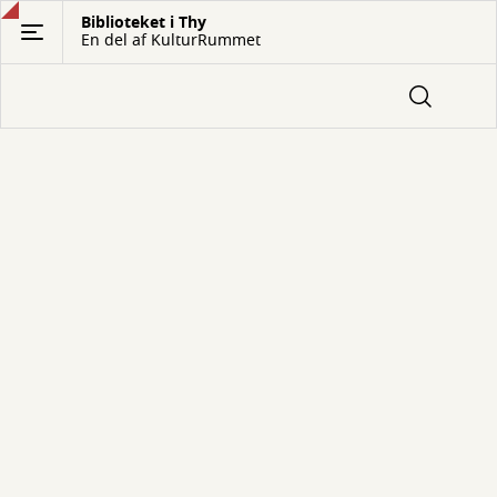
Gå
Biblioteket i Thy
En del af KulturRummet
til
hovedindhold