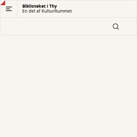
Gå
Biblioteket i Thy
En del af KulturRummet
til
hovedindhold