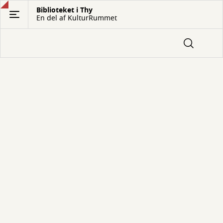
Gå
Biblioteket i Thy
En del af KulturRummet
til
hovedindhold