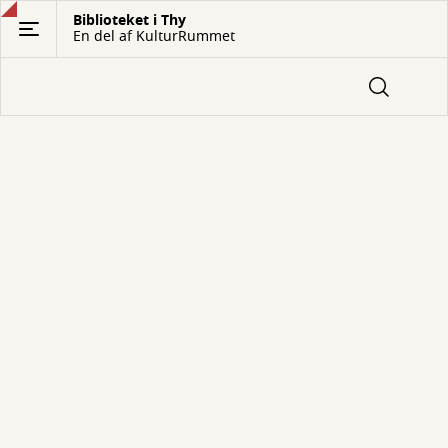
Gå
Biblioteket i Thy
En del af KulturRummet
til
hovedindhold