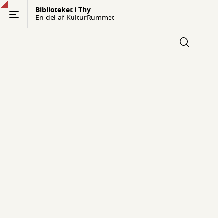
Gå
Biblioteket i Thy
En del af KulturRummet
til
hovedindhold