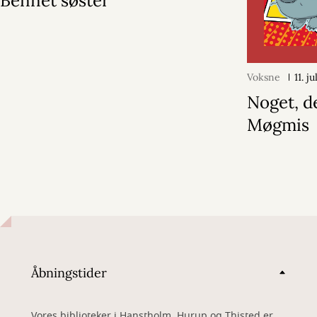
Bennet søster
Voksne
11. j
Noget, d
Møgmis
Åbningstider
Vores biblioteker i Hanstholm, Hurup og Thisted er