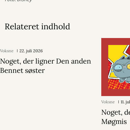
Relateret indhold
Voksne
22. juli 2026
Noget, der ligner Den anden
Bennet søster
Voksne
11. j
Noget, d
Møgmis