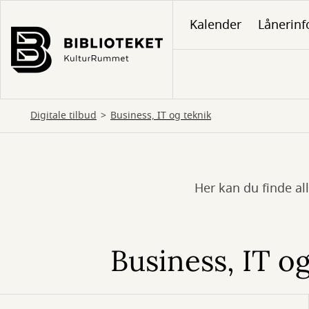
Gå
Kalender
Lånerinf
til
hovedindhold
Digitale tilbud
Business, IT og teknik
Her kan du finde all
Business,
IT
og
Business, IT o
teknik