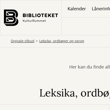
Gå
Kalender
Lånerinf
til
hovedindhold
Digitale tilbud
Leksika, ordbøger og sprog
Her kan du finde all
Leksika,
ordbøger
og
Leksika, ordbø
sprog