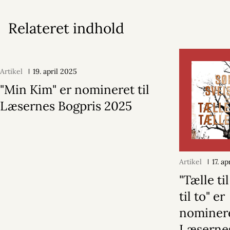
Relateret indhold
Artikel
19. april 2025
"Min Kim" er nomineret til
Læsernes Bogpris 2025
Artikel
17. a
"Tælle ti
til to" er
nominere
Læsernes