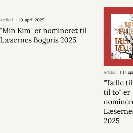
Artikel
19. april 2025
"Min Kim" er nomineret til
Læsernes Bogpris 2025
Artikel
17. a
"Tælle ti
til to" er
nominere
Læsernes
2025