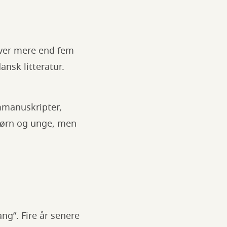
over mere end fem
ansk litteratur.
lmmanuskripter,
 børn og unge, men
ng”. Fire år senere