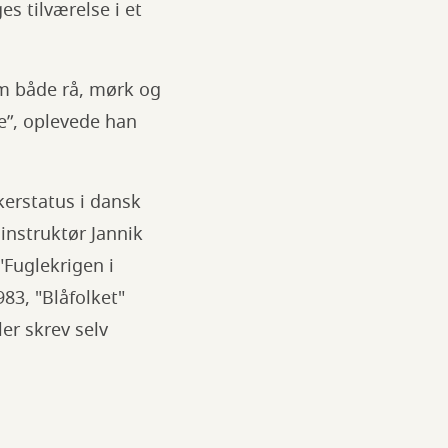
 tilværelse i et
om både rå, mørk og
e”, oplevede han
kerstatus i dansk
instruktør Jannik
"Fuglekrigen i
83, "Blåfolket"
ler skrev selv