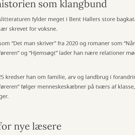
istorien som klangbund
tteraturen fylder meget i Bent Hallers store bagkat
sær skrevet for voksne.
som “Det man skriver” fra 2020 og romaner som “Når 
øreren” og “Hjemsøgt” lader han nære relationer møde
25 kredser han om familie, arv og landbrug i forandr
føreren” følger menneskeskæbner på tværs af klasse
ger.
for nye læsere