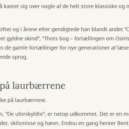
å kastet sig over nogle af de helt store klassiske og
ftet og i årene efter gendigtede han blandt andet “O
det gyldne skind”, “Thots bog – fortællingen om Osiri
n de gamle fortællinger for nye generationer af læse
ende sprog.
e på laurbærrene
ikke på laurbærrene.
, “De uforskyldte”, er netop udkommet. Det er en m
er, skilsmisse og hævn. Endnu en gang henter Bent H