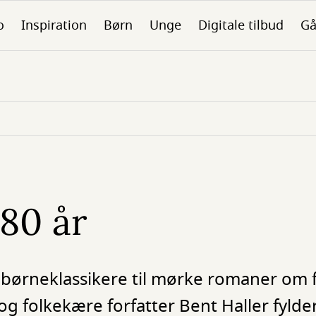
o
Inspiration
Børn
Unge
Digitale tilbud
Gå
 80 år
børneklassikere til mørke romaner om fa
og folkekære forfatter Bent Haller fylder