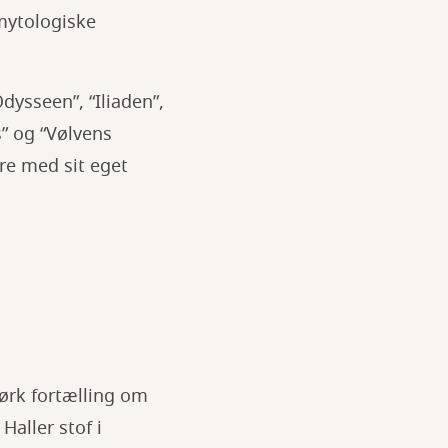
 mytologiske
dysseen”, “Iliaden”,
s” og “Vølvens
re med sit eget
ørk fortælling om
aller stof i