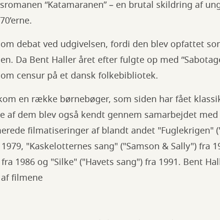
omanen “Katamaranen” – en brutal skildring af unges
70’erne.
om debat ved udgivelsen, fordi den blev opfattet s
n. Da Bent Haller året efter fulgte op med “Sabotag
om censur på et dansk folkebibliotek.
dkom en række børnebøger, som siden har fået klassi
lere af dem blev også kendt gennem samarbejdet med 
rede filmatiseringer af blandt andet "Fuglekrigen" (
 1979, "Kaskelotternes sang" ("Samson & Sally") fra 19
fra 1986 og "Silke" ("Havets sang") fra 1991. Bent Hal
 af filmene