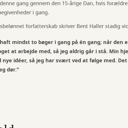
enne gang gennem den 15-årige Dan, hvis forældres
egivenheder i gang.
isbelønnet forfatterskab skriver Bent Haller stadig vi
d haft mindst to bøger i gang på én gang; når den e
oget at arbejde med, så jeg aldrig går i stå. Min h
nye idéer, så jeg har svært ved at følge med. Det
jeg dør."