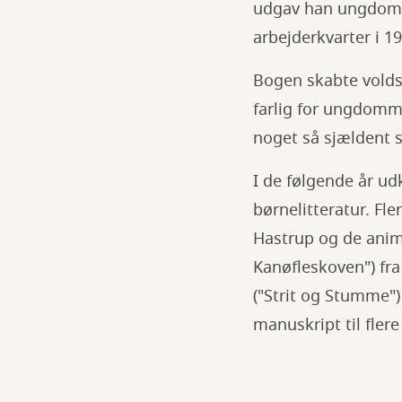
udgav han ungdomsr
arbejderkvarter i 19
Bogen skabte volds
farlig for ungdomme
noget så sjældent s
I de følgende år u
børnelitteratur. F
Hastrup og de anime
Kanøfleskoven") fra
("Strit og Stumme") 
manuskript til flere