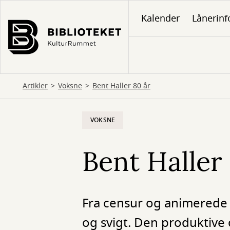
Gå
Kalender
Lånerinf
til
hovedindhold
Artikler
Voksne
Bent Haller 80 år
VOKSNE
Bent Haller
Fra censur og animerede 
og svigt. Den produktive 