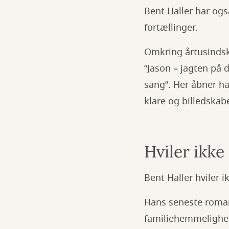
Bent Haller har ogs
fortællinger.
Omkring årtusindski
“Jason – jagten på 
sang”. Her åbner ha
klare og billedskab
Hviler ikk
Bent Haller hviler 
Hans seneste roman
familiehemmelighed