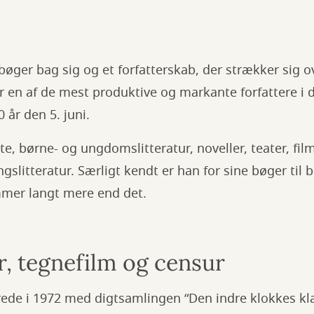
øger bag sig og et forfatterskab, der strækker sig 
er en af de mest produktive og markante forfattere i d
0 år den 5. juni.
te, børne- og ungdomslitteratur, noveller, teater, fi
gslitteratur. Særligt kendt er han for sine bøger til
mmer langt mere end det.
, tegnefilm og censur
ede i 1972 med digtsamlingen “Den indre klokkes kla