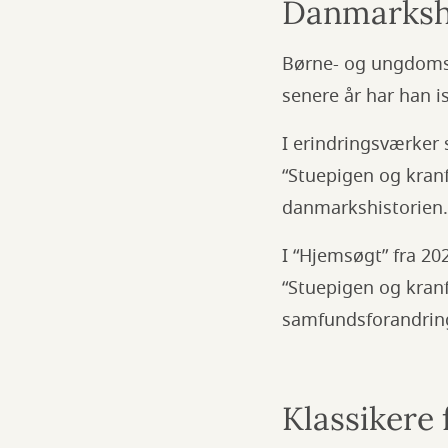
Danmarksh
Børne- og ungdomsli
senere år har han i
I erindringsværker 
“Stuepigen og kranf
danmarkshistorien.
I “Hjemsøgt” fra 20
“Stuepigen og kran
samfundsforandrin
Klassikere 