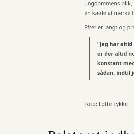
ungdommens blik, d
en kæde af mørke b
Efter et langt og pr
"Jeg har alti
er der altid n
konstant med 
sådan, indtil 
Foto: Lotte Lykke